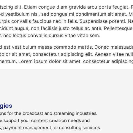
scing elit. Etiam congue diam gravida arcu porta feugiat. P
od vestibulum nisl, sed congue mi condimentum sit amet. Ma
c turpis convallis faucibus nec in felis. Suspendisse potenti
cidunt augue, non facilisis justo tellus ac ante. Pellentesqu
c nec lectus convallis cursus vitae vitae sem.
sed est vestibulum massa commodo mattis. Donec malesuada ti
r sit amet, consectetur adipiscing elit. Aenean vitae null
mentum. Lorem ipsum dolor sit amet, consectetur adipiscing 
gies
ns for the broadcast and streaming industries.
e support your content creation needs and
es, payment management, or consulting services.