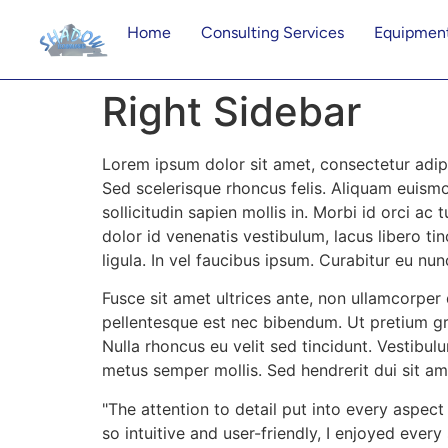
Home
Consulting Services
Equipment
Right Sidebar
Lorem ipsum dolor sit amet, consectetur adipi
Sed scelerisque rhoncus felis. Aliquam euism
sollicitudin sapien mollis in. Morbi id orci a
dolor id venenatis vestibulum, lacus libero tin
ligula. In vel faucibus ipsum. Curabitur eu nun
Fusce sit amet ultrices ante, non ullamcorper
pellentesque est nec bibendum. Ut pretium gra
Nulla rhoncus eu velit sed tincidunt. Vestib
metus semper mollis. Sed hendrerit dui sit 
The attention to detail put into every aspec
so intuitive and user-friendly, I enjoyed ever