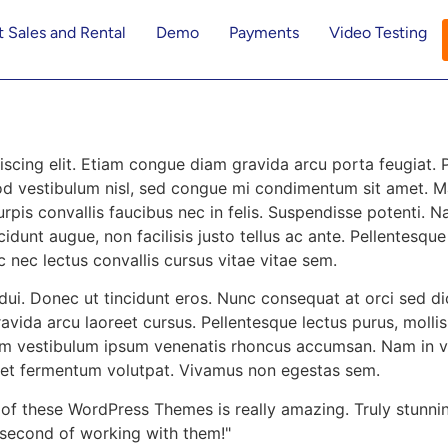
 Sales and Rental
Demo
Payments
Video Testing
scing elit. Etiam congue diam gravida arcu porta feugiat. P
od vestibulum nisl, sed congue mi condimentum sit amet. Ma
c turpis convallis faucibus nec in felis. Suspendisse potenti
cidunt augue, non facilisis justo tellus ac ante. Pellentesqu
c nec lectus convallis cursus vitae vitae sem.
 dui. Donec ut tincidunt eros. Nunc consequat at orci sed d
vida arcu laoreet cursus. Pellentesque lectus purus, mollis
ulum vestibulum ipsum venenatis rhoncus accumsan. Nam in v
amet fermentum volutpat. Vivamus non egestas sem.
t of these WordPress Themes is really amazing. Truly stunni
y second of working with them!